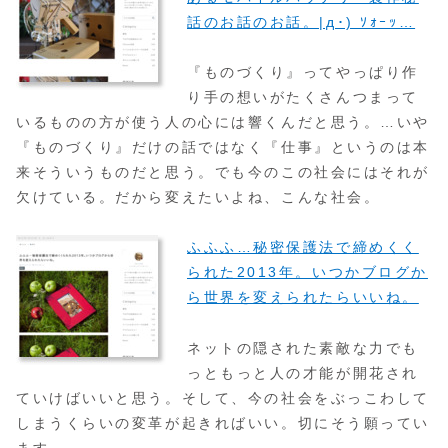
話のお話のお話。|д･) ｿｫｰｯ…
『ものづくり』ってやっぱり作
り手の想いがたくさんつまって
いるものの方が使う人の心には響くんだと思う。…いや
『ものづくり』だけの話ではなく『仕事』というのは本
来そういうものだと思う。でも今のこの社会にはそれが
欠けている。だから変えたいよね、こんな社会。
ふふふ…秘密保護法で締めくく
られた2013年。いつかブログか
ら世界を変えられたらいいね。
ネットの隠された素敵な力でも
っともっと人の才能が開花され
ていけばいいと思う。そして、今の社会をぶっこわして
しまうくらいの変革が起きればいい。切にそう願ってい
ます。