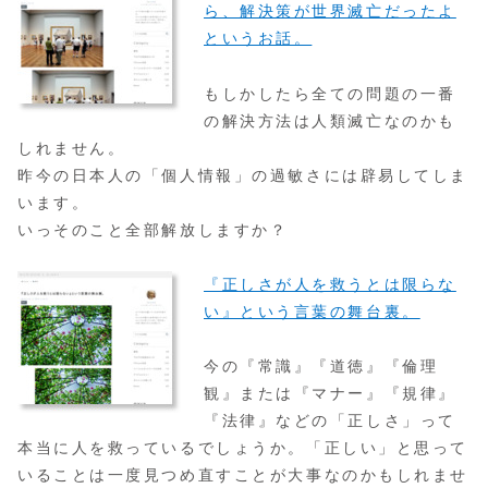
ら、解決策が世界滅亡だったよ
というお話。
もしかしたら全ての問題の一番
の解決方法は人類滅亡なのかも
しれません。
昨今の日本人の「個人情報」の過敏さには辟易してしま
います。
いっそのこと全部解放しますか？
『正しさが人を救うとは限らな
い』という言葉の舞台裏。
今の『常識』『道徳』『倫理
観』または『マナー』『規律』
『法律』などの「正しさ」って
本当に人を救っているでしょうか。「正しい」と思って
いることは一度見つめ直すことが大事なのかもしれませ