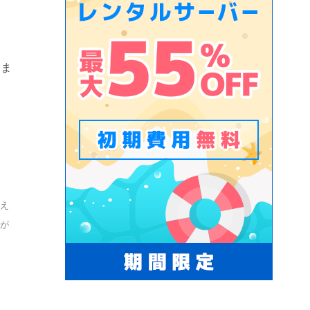
いま
整え
とが