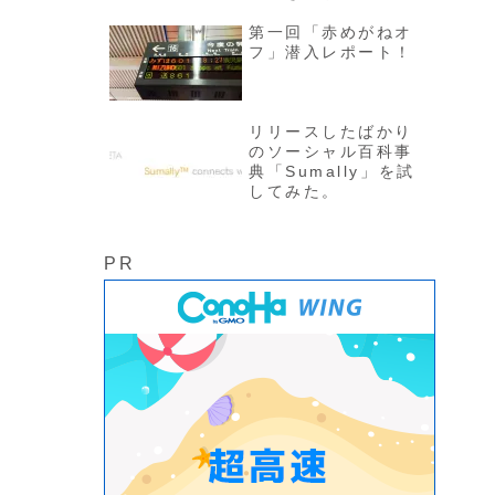
むといい『モブログ
の女王がおしえる
第一回「赤めがねオ
iPhoneブログ術』
フ」潜入レポート！
リリースしたばかり
のソーシャル百科事
典「Sumally」を試
してみた。
PR