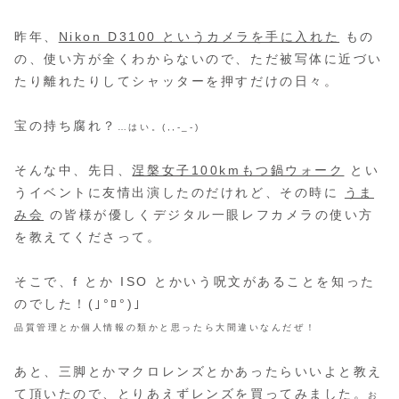
昨年、
Nikon D3100 というカメラを手に入れた
もの
の、使い方が全くわからないので、ただ被写体に近づい
たり離れたりしてシャッターを押すだけの日々。
宝の持ち腐れ？
…はい。(,,-_-)
そんな中、先日、
涅槃女子100kmもつ鍋ウォーク
とい
うイベントに友情出演したのだけれど、その時に
うま
み会
の皆様が優しくデジタル一眼レフカメラの使い方
を教えてくださって。
そこで、f とか ISO とかいう呪文があることを知った
のでした！(｣°ﾛ°)｣
品質管理とか個人情報の類かと思ったら大間違いなんだぜ！
あと、三脚とかマクロレンズとかあったらいいよと教え
て頂いたので、とりあえずレンズを買ってみました。
お