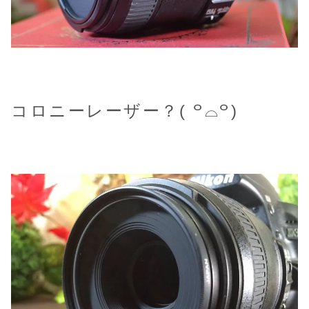
コロニーレーザー？( ꒪⌓꒪)