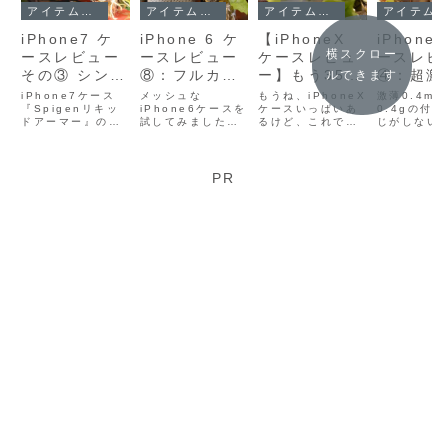
アイテムレビュー
アイテムレビュー
アイテムレビュー
アイテムレビュー
iPhone7 ケ
iPhone 6 ケ
【iPhoneX
iPhone 
横スクロー
ースレビュー
ースレビュー
ケースレビュ
ースレビ
その③ シンプ
⑧：フルカバ
ー】もう350
④：超激
ルできます
ルで強そうな
ーで安心な薄
円のこのケー
0.4mm
iPhone7ケース
メッシュな
もうね、iPhoneX
激薄0.4mm
柔らか網網ア
『Spigenリキッ
めでメッシュ
iPhone6ケースを
スでいいんじ
ケースいっぱいあ
4g。ま
0.4gの付
ドアーマー』のレ
試してみました。
るけど、これでい
じがしない
ーミーケース
なエラストマ
ゃない！？
けてる感
ビューです。シン
エラストマーとい
いんじゃないかと
iPhone6
『Spigen リ
ーケース。
ない半透
プルかつちょっと
う素材で出来てい
思いました。たっ
す。ケース
アーミーな柔らか
て、丈夫で汚れに
た、350円ですけ
ゃうと操作
キッドアーマ
『AndMesh
ラスチッ
ケースなので、こ
くいとか。カラー
ど。
になるけど
PR
ー』
』
ース
ういうデザインが
もたくさんあって
くのが怖い
『Spige
好きな人にはとて
パンチングなデザ
人にはオス
もオススメ。
インが好きな人に
もしれませ
アー・ス
はいいかもです。
ン』