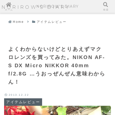
NORIROW'S DIARY
NORIROW'S DIARY
ホーム
検索
Home
アイテムレビュー
よくわからないけどとりあえずマク
ロレンズを買ってみた。NIKON AF-
S DX Micro NIKKOR 40mm
f/2.8G …うおっぜんぜん意味わから
ん！
2013.12.22
アイテムレビュー