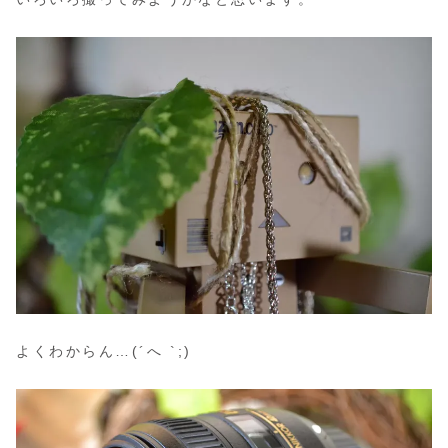
よくわからん…(´へ `;)