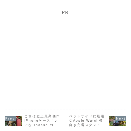
に生かす激薄
GLAS.t
ているものの、そ
が…たぶん秋のせ
していたんです
のレビュー
ろそろ小傷が気に
いに違いないと思
が、とうとう見つ
薄さも0.2
0.3mmケー
“S”』vs
なり始めた今日こ
っています…( ꒪⌓
けてしまいまし
ら強度がか
PR
ス！これ最高
ヤのニッ
の頃。
꒪)
た。なかなかこれ
していてこ
かも！
ー。
最高の出来です！
安心かもし
んね。
これは史上最高傑作
ベットサイドに最適
iPhoneケース！レ
なApple Watch横
アな Incase の
向き充電スタンド。
iPhone3G！
稀少な watchOS