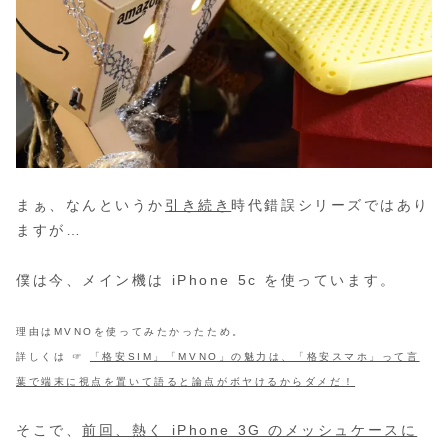
まぁ、なんというか
引き続き
時代錯誤シリーズではあり
ますが…
僕は今、メイン機は iPhone 5c を使っています。
理由はMVNOを使ってみたかったため。
詳しくは ☞
「格安SIM」「MVNO」の魅力は、「格安スマホ」って言
葉で端末に視点を置いて語ると論点がボヤけるからダメだ！
そこで、
前回、熱く iPhone 3G のメッシュケースに