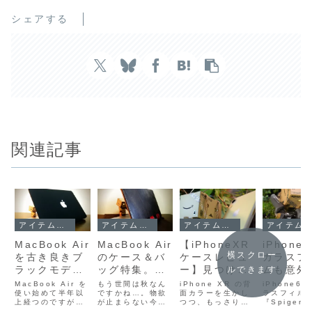
シェアする
関連記事
アイテムレビュー
アイテムレビュー
アイテムレビュー
アイテムレビュー
MacBook Air
MacBook Air
【iPhoneXR
iPhone 
横スクロー
を古き良きブ
のケース＆バ
ケースレビュ
ガラスフ
ラックモデル
ッグ特集。お
ー】見つけ
ムも意外
ルできます
にする激安ケ
しゃれなデザ
た！ XRの背
つきにく
MacBook Air を
もう世間は秋なん
iPhone XR の背
iPhone6
ースを買って
使い始めて半年以
イン26選を…
ですかね…。物欲
面カラーと操
面カラーを生かし
だな。
ラスフィル
上経つのですが、
が止まらない今日
つつ、もっさりな
『Spigen
みた。
物欲ガガガ…
作感を最大限
『Spige
かなり大事に使っ
この頃なんです
らないケースを探
GLAS.tR 