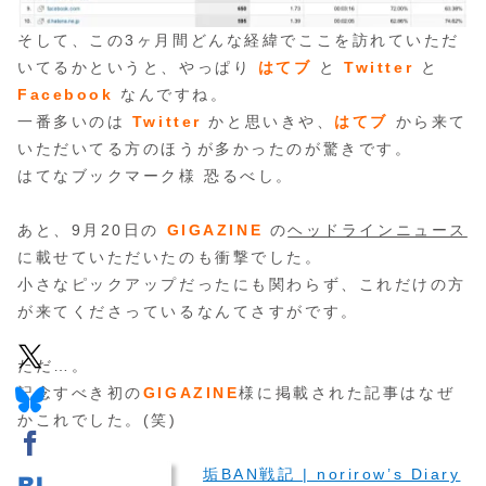
そして、この3ヶ月間どんな経緯でここを訪れていただ
いてるかというと、やっぱり
はてブ
と
Twitter
と
Facebook
なんですね。
一番多いのは
Twitter
かと思いきや、
はてブ
から来て
いただいてる方のほうが多かったのが驚きです。
はてなブックマーク様 恐るべし。
あと、9月20日の
GIGAZINE
の
ヘッドラインニュース
に載せていただいたのも衝撃でした。
小さなピックアップだったにも関わらず、これだけの方
が来てくださっているなんてさすがです。
ただ…。
記念すべき初の
GIGAZINE
様に掲載された記事はなぜ
かこれでした。(笑)
垢BAN戦記 | norirow’s Diary