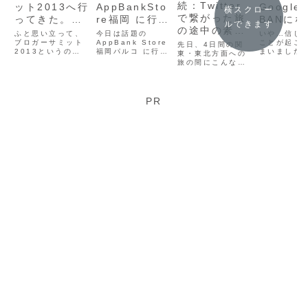
続：Twitter
ット2013へ行
AppBankSto
Google
横スクロー
で繋がった旅
ってきた。ブ
re福岡 に行っ
BANにな
ルできます
の途中の素敵
ロガーが一堂
たら
た…。ま
ふと思い立って、
今日は話題の
いや…信じ
な出会い in
に1000人集ま
ブロガーサミット
@appBANk
AppBank Store
の人柱記
ことが起こ
先日、4日間の関
2013というのに
福岡パルコ に行っ
まいました
東京
東・東北方面への
るとかなんか
さんがさりげ
参加して来まし
てみたよ。そして
日、Googl
旅の間にこんなエ
純粋に凄いよ
なくフェラー
て。（注）上の写
これは話題の ステ
BANについ
ントリーを書きま
真は確かに本人だ
マ記事………では
トリーを書
ね。
リを一押しし
した。
けど、あの格好で
ないんだからね！
かりでした
ていた件。
参加して来たわけ
Σ（ﾟдﾟlll）
れがまさか
PR
ではありません。
身にも起き
は…。