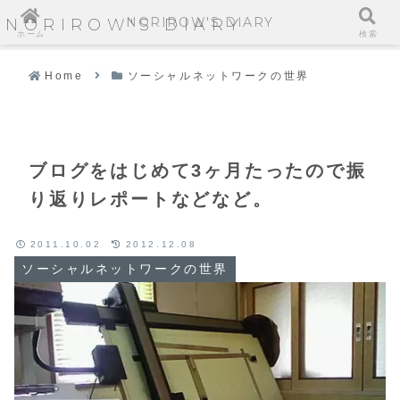
NORIROW'S DIARY
NORIROW'S DIARY
ホーム
検索
Home
ソーシャルネットワークの世界
ブログをはじめて3ヶ月たったので振
り返りレポートなどなど。
2011.10.02
2012.12.08
ソーシャルネットワークの世界