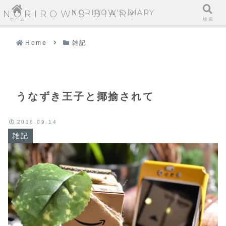
NORIROW'S DIARY
NORIROW'S DIARY
ホーム
検索
Home
雑記
うなずき王子と揶揄されて
2018.09.14
雑記