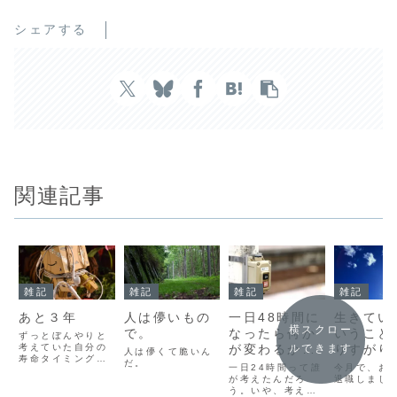
シェアする
関連記事
雑記
雑記
雑記
雑記
あと３年
人は儚いもの
一日48時間に
生きてい
横スクロー
で。
なったら何か
いうこと
ずっとぼんやりと
考えていた自分の
が変わるかも
りすがり
ルできます
人は儚くて脆いん
寿命タイミングま
だ。
しれないね。
職日記。
一日24時間って誰
今月で、お
であと３年。実際
が考えたんだろ
退職しまし
の３年後に自分が
う。いや、考えた
どうなっているの