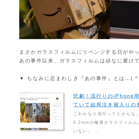
まさかガラスフィルムにリベンジする日がや
あの事件以来、ガラスフィルムは頑なに避け
▼ ちなみに忌まわしき『あの事件』とは…( ꒪
悲劇！流行りのiPhon
ていて結局泣き寝入りの
これかなり流行ってたからな。 
0.2mmの極薄ガラスフィル
いない。 …