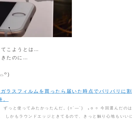
ってこようとは…
てきたのに…
⌓꒪)
e用ガラスフィルムを買ったら届いた時点でバリバリに
巻。
ずっと使ってみたかったんだ。(○´―`)ゞ｡o ○ 今回選んだの
ム。 しかもラウンドエッジときてるので、きっと触り心地もいい