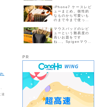
Lightningケーブルを
持ち歩くにはピッタ
iPhone7 ケースレビ
リかもしれない。
ューまとめ。個性的
なものから可愛いも
のまで今まで使った
15選。
マウスパッドのレビ
ューという難易度の
高いお題をです
ね…。Spigenマウス
パッド「A100」レビ
ュー！
PR
割れ
は、
に違