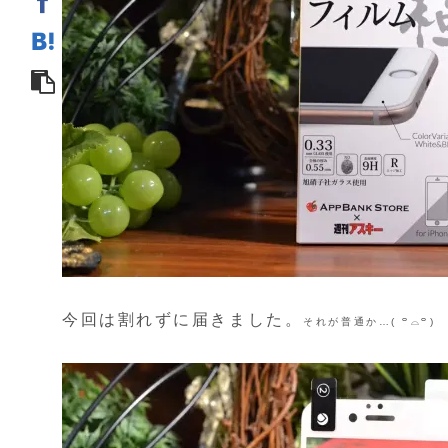
今回は割れずに届きました。
それが普通か…( ꒪⌓꒪)