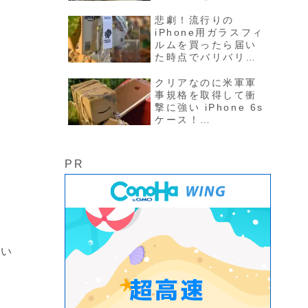
生かす激薄0.3mmケ
ース！これ最高か
悲劇！流行りの
も！
iPhone用ガラスフィ
ルムを買ったら届い
た時点でバリバリに
割れていて結局泣き
寝入りの巻。
クリアなのに米軍軍
事規格を取得して衝
撃に強い iPhone 6s
ケース！
Spigen「Ultra
Hybrid」
PR
てい