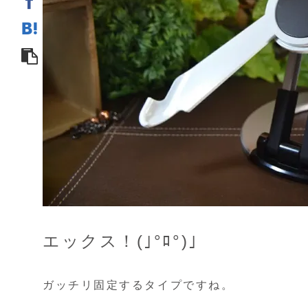
エックス！(｣°ﾛ°)｣
ガッチリ固定するタイプですね。