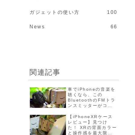
ガジェットの使い方
100
News
66
関連記事
車でiPhoneの音楽を
聴くなら、この
BluetoothのFMトラ
ンスミッターがコス
トパフォーマンス高
いかもしれない。
【iPhoneXRケース
レビュー】見つけ
た！ XRの背面カラー
と操作感を最大限に