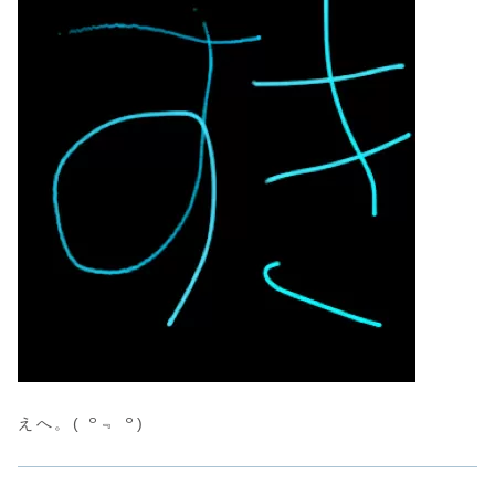
えへ。( ꒪﹃ ꒪)