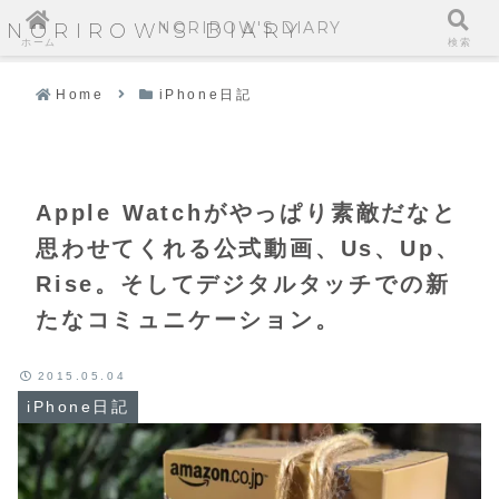
NORIROW'S DIARY
NORIROW'S DIARY
ホーム
検索
Home
iPhone日記
Apple Watchがやっぱり素敵だなと
思わせてくれる公式動画、Us、Up、
Rise。そしてデジタルタッチでの新
たなコミュニケーション。
2015.05.04
iPhone日記