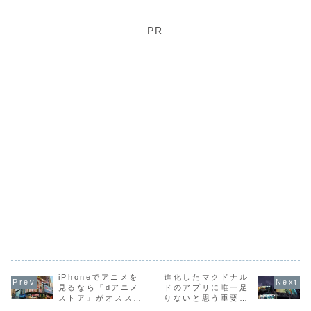
期になって参りま
ての一番の争点は
@CDiP」の尊敬
でも始めまし
したね。(/∀＼*)ま
（個人的に）7GB
するブロガー
ぁ、それにしても
の通信速度制限の
@donpyさんがと
ょうか。
次期 iPhone っ
部分だと思ってい
ても面白い企画を
PR
て、ネーミングは
るのですが、どう
やっていました。
どうなるんだろう
やら私はその
「@donpy の誕
ね？iPhone5？い
7GB の計算を間
生日に「あなたの
やいや……次は6
違っていたようで
ブログ」を
番目のiPhoneだ
す。ふぅ…危ない
Twitterから紹介
から iPhone6？
危ない…(-｡-;
してもらえません
か？」
iPhoneでアニメを
進化したマクドナル
見るなら『dアニメ
ドのアプリに唯一足
ストア』がオスス
りないと思う重要な
メ！dアニメストア
機能。