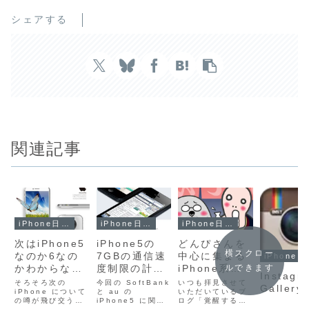
シェアする
関連記事
iPhone日記
iPhone日記
iPhone日記
次はiPhone5
iPhone5の
どんぴさんを
横スクロー
なのか6なの
7GBの通信速
中心に集まる
iP
かわからない
度制限の計算
iPhone系ブ
ルできます
Instagr
けどそろそろ
方法を勘違い
ログがたくさ
そろそろ次の
今回の SoftBank
いつも拝見させて
Gallery
新しい
iPhone について
してた…危な
と au の
んで素敵すぎ
いただいているブ
の噂が飛び交う時
iPhone5 に関し
ログ「覚醒する？
iPhoneの話
い危ない…。
る件。