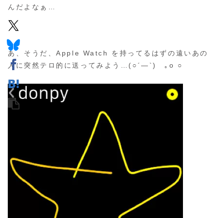
んだよなぁ…
あ、そうだ、Apple Watch を持ってるはずの遠いあの
人に突然テロ的に送ってみよう…(○´―`)ゞ｡o ○