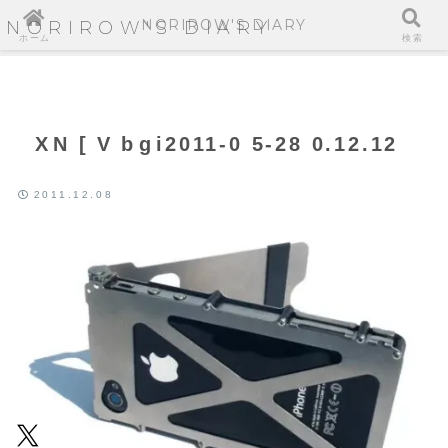
NORIROW'S DIARY
NORIROW'S DIARY
ホーム
検索
XN[Vbgi2011-0 5-28 0.12.12
2011.12.08